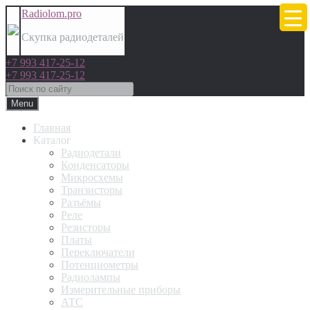
Radiolom.pro
Скупка радиодеталей
+7 993 417-25-12
+7 993 417-25-12
Menu
Главная
Каталог
Радиодетали
Конденсаторы
Микросхемы
Транзисторы
Разъёмы
Реле
Резисторы
Платы
Переключатели
Потенциометры
Радиолампы
Измерительные приборы
АТС