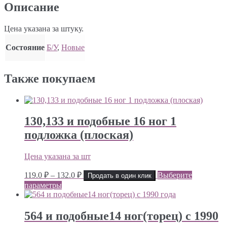
Описание
Цена указана за штуку.
Состояние
Б/У
,
Новые
Также покупаем
130,133 и подобные 16 ног 1
подложка (плоская)
Цена указана за шт
Диапазон
119.0
₽
–
132.0
₽
Выберите
Продать в один клик
цен:
параметры
119.0 ₽
–
132.0 ₽
564 и подобные14 ног(торец) с 1990