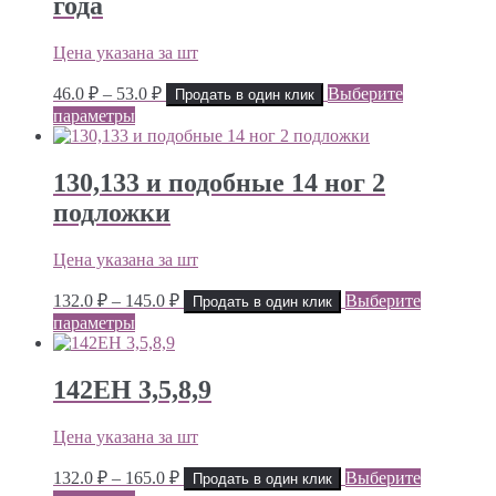
года
Цена указана за шт
Диапазон
46.0
₽
–
53.0
₽
Выберите
Продать в один клик
цен:
параметры
46.0 ₽
–
53.0 ₽
130,133 и подобные 14 ног 2
подложки
Цена указана за шт
Диапазон
132.0
₽
–
145.0
₽
Выберите
Продать в один клик
цен:
параметры
132.0 ₽
–
145.0 ₽
142ЕН 3,5,8,9
Цена указана за шт
Диапазон
132.0
₽
–
165.0
₽
Выберите
Продать в один клик
цен: