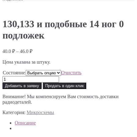
130,133 и подобные 14 ног 0
подложек
Диапазон
40.0
₽
–
46.0
₽
цен:
Цена указана за штуку.
40.0 ₽
–
Состояние
Очистить
46.0 ₽
Количество
товара
Добавить в заявку
Продать в один клик
130,133
и
Внимание! Мы компенсируем Вам стоимость доставки
подобные
радиодеталей.
14
ног
Категория:
Микросхемы
0
подложек
Описание