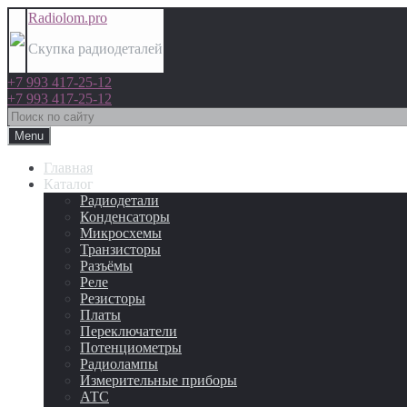
Radiolom.pro
Скупка радиодеталей
+7 993 417-25-12
+7 993 417-25-12
Menu
Главная
Каталог
Радиодетали
Конденсаторы
Микросхемы
Транзисторы
Разъёмы
Реле
Резисторы
Платы
Переключатели
Потенциометры
Радиолампы
Измерительные приборы
АТС