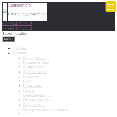
Radiolom.pro
Скупка радиодеталей
+7 993 417-25-12
+7 993 417-25-12
Menu
Главная
Каталог
Радиодетали
Конденсаторы
Микросхемы
Транзисторы
Разъёмы
Реле
Резисторы
Платы
Переключатели
Потенциометры
Радиолампы
Измерительные приборы
АТС