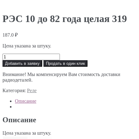
РЭС 10 до 82 года целая 319
187.0
₽
Цена указана за штуку.
Количество
товара
Добавить в заявку
Продать в один клик
РЭС
10
Внимание! Мы компенсируем Вам стоимость доставки
до
радиодеталей.
82
года
Категория:
Реле
целая
319
Описание
Описание
Цена указана за штуку.