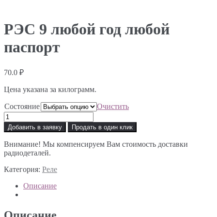
РЭС 9 любой год любой
паспорт
70.0
₽
Цена указана за килограмм.
Состояние
Очистить
Количество
товара
Добавить в заявку
Продать в один клик
РЭС
9
Внимание! Мы компенсируем Вам стоимость доставки
любой
радиодеталей.
год
любой
Категория:
Реле
паспорт
Описание
Описание