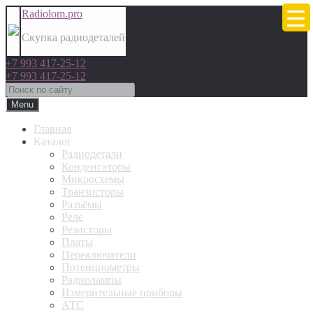
Radiolom.pro
Скупка радиодеталей
+7 993 417-25-12
+7 993 417-25-12
Menu
Главная
Каталог
Радиодетали
Конденсаторы
Микросхемы
Транзисторы
Разъёмы
Реле
Резисторы
Платы
Переключатели
Потенциометры
Радиолампы
Измерительные приборы
АТС