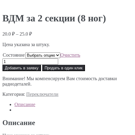
ВДМ за 2 секции (8 ног)
Диапазон
20.0
₽
–
25.0
₽
цен:
Цена указана за штуку.
20.0 ₽
–
Состояние
Очистить
25.0 ₽
Количество
товара
Добавить в заявку
Продать в один клик
ВДМ
за
Внимание! Мы компенсируем Вам стоимость доставки
2
радиодеталей.
секции
(8
Категория:
Переключатели
ног)
Описание
Описание