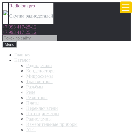
Radiolom.pro
Скупка радиодеталей
+7 993 417-25-12
+7 993 417-25-12
Menu
Главная
Каталог
Радиодетали
Конденсаторы
Микросхемы
Транзисторы
Разъёмы
Реле
Резисторы
Платы
Переключатели
Потенциометры
Радиолампы
Измерительные приборы
АТС